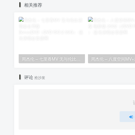
相关推荐
周杰伦 – 七里香MV 无与伦比演唱会台湾版 BonusDVD（DVD/ISO/2.99G）
评论
抢沙发