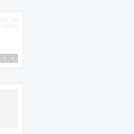
花仙子 – 酒廊古典情歌第一辑泳装版 卡拉OK [DVD ISO 3.98GB]
十二大美女海底城泳装歌唱秀《DVD-ISO 5.79G 》