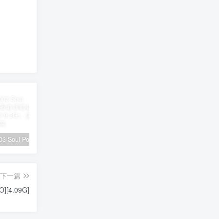
陶喆 – 2003 Soul Power Live 香港演唱会（2DVD/ISO/9.3G）
黄霄云 – 宇宙无敌号2024北京演唱会全程 11月2日 8K [WEB-DL MP4 22.3GB]
刀郎 – 山歌寥哉 2023 FLAC 24bi/48kHz [Hi-Res Flac 1.22GB]
下一篇
SO][4.09G]