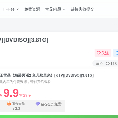
Hi-Res
免费资源
常见问题
链接失效提交
DISO][3.81G]
关注
0
118
王雪晶《精装民谣2 鱼儿那里来》[KTV][DVDISO][3.81G]
此内容为付费资源，请付费后查看
9.9
29.9
￥
￥
免费
黄金会员
钻石会员
3.3
￥