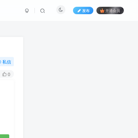
发布
开通会员
私信
0