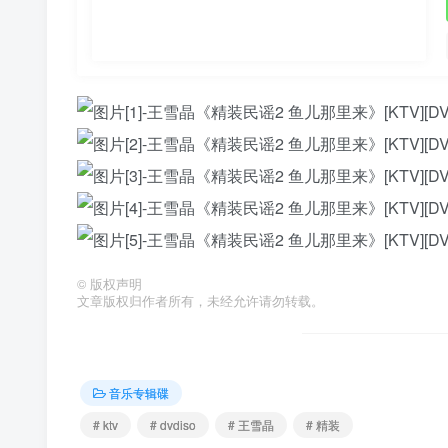
©
版权声明
文章版权归作者所有，未经允许请勿转载。
音乐专辑碟
# ktv
# dvdiso
# 王雪晶
# 精装