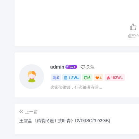
点赞
0
admin
关注
0
1.3W+
6
4
183W+
这家伙很懒，什么都没有写...
上一篇
王雪晶《精装民谣1 茶叶青》DVD[ISO/3.93GB]