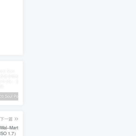
陶喆 – 2003 Soul Power Live 香港演唱会（2DVD/ISO/9.3G）
黄霄云 – 宇宙无敌号2024北京演唱会全程 11月2日 8K [WEB-DL MP4 22.3GB]
刀郎 – 山歌寥哉 2023 FLAC 24bi/48kHz [Hi-Res Flac 1.22GB]
下一篇
 Wal–Mart
ISO 1.7）