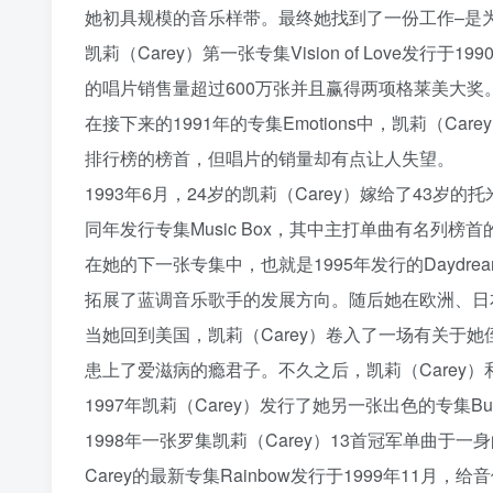
她初具规模的音乐样带。最终她找到了一份工作–是为后来
凯莉（Carey）第一张专集Vision of Love
的唱片销售量超过600万张并且赢得两项格莱美大奖
在接下来的1991年的专集Emotions中，凯莉（Care
排行榜的榜首，但唱片的销量却有点让人失望。
1993年6月，24岁的凯莉（Carey）嫁给了43岁的
同年发行专集Music Box，其中主打单曲有名列榜首的 \”Hero
在她的下一张专集中，也就是1995年发行的Daydream里，凯莉
拓展了蓝调音乐歌手的发展方向。随后她在欧洲、日
当她回到美国，凯莉（Carey）卷入了一场有关于她
患上了爱滋病的瘾君子。不久之后，凯莉（Carey）和莫
1997年凯莉（Carey）发行了她另一张出色的专集Bu
1998年一张罗集凯莉（Carey）13首冠军单曲于一身的
Carey的最新专集Rainbow发行于1999年11月