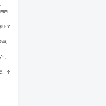
手。
范围内
 攀上了
称豪华。
\”，
，是一个