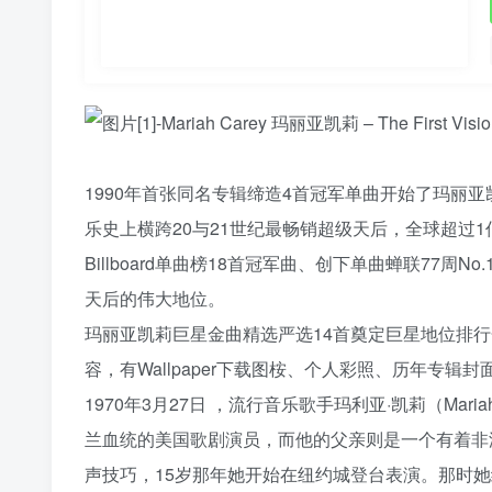
1990年首张同名专辑缔造4首冠军单曲开始了玛丽
乐史上横跨20与21世纪最畅销超级天后，全球超过1
Billboard单曲榜18首冠军曲、创下单曲蝉联77
天后的伟大地位。
玛丽亚凯莉巨星金曲精选严选14首奠定巨星地位排
容，有Wallpaper下载图桉、个人彩照、历年专
1970年3月27日 ，流行音乐歌手玛利亚·凯莉（Ma
兰血统的美国歌剧演员，而他的父亲则是一个有着非洲
声技巧，15岁那年她开始在纽约城登台表演。那时