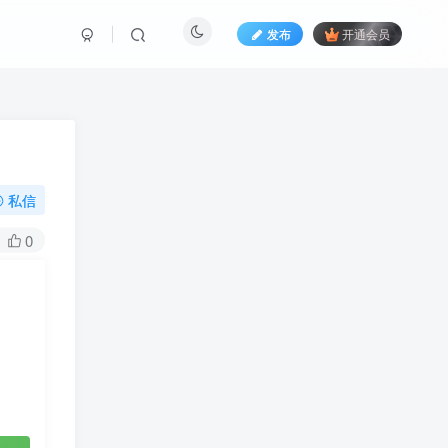
发布
开通会员
私信
0