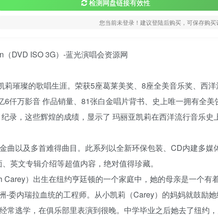
检测网盘链接有效性
您当前未登录！建议登陆后购买，可保存购买
亚凯莉璀璨的歌唱生涯。荣获5座葛莱美奖、8座全美音乐奖、西洋
亿6仟万影音 作品销量、81张白金唱片背书、史上唯一拥有全美
周No.1纪录，这些辉煌的成绩，显示了 玛丽亚凯莉在西洋流行音乐史
行金曲以及多首难得曲目。此系列以全新环保包装、CD内建多媒
辑封面、英文专辑介绍等超值内容，绝对值得珍藏。
riah Carey）出生在纽约亨廷顿的一个家庭中，她的母亲是一个有
-委内瑞拉血统的工程师。从小凯莉（Carey）的妈妈就鼓励她
她经常逃学，在俱乐部里表演到很晚。中学毕业之后她去了纽约，