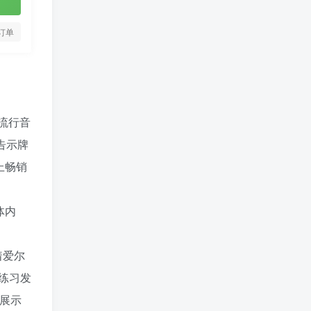
订单
流行音
告示牌
上畅销
体内
着爱尔
练习发
展示