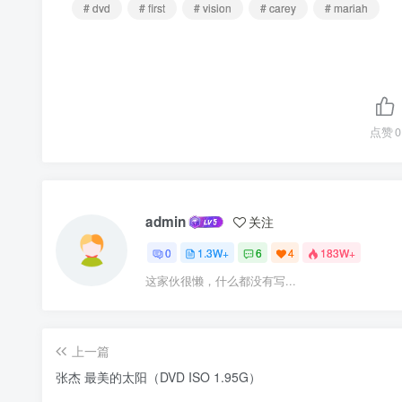
# dvd
# first
# vision
# carey
# mariah
点赞
0
admin
关注
0
1.3W+
6
4
183W+
这家伙很懒，什么都没有写...
上一篇
张杰 最美的太阳（DVD ISO 1.95G）