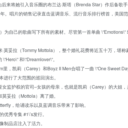
将她引入音乐圈的布兰达·斯塔（Brenda Star）作后备歌
发行于1990年。唱片的销售记录直击蓝调音乐、流行音乐排行榜首，美国
。
y）为自己的歌曲写下所有的素材。尽管第一首单曲 \”Emotions\”
托米·莫妥拉（Tommy Mottola），整个婚礼花费将近五十万，堪
\” 和\”Dreamlover\”。
（Carey）和Boyz II Men合唱了一曲 \”One Sweet Day
本进行了大范围的巡回演出。
侄女监护权的官司–女孩的母亲，也就是凯莉（Carey）的大姐
妥拉（Mottola）离了婚。
tterfly，给诵读乐以及蓝调音乐带来了影响。
优秀专集 #1\’s发行。
，给音像制品店注入了活力。