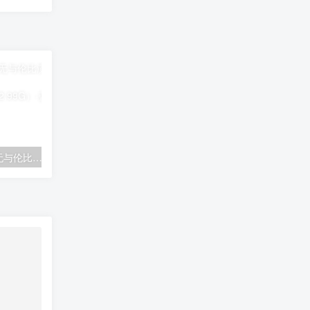
周杰伦 – 七里香MV 无与伦比演唱会台湾版 BonusDVD（DVD/ISO/2.99G）
宋祖英 – 维也纳金色大厅独唱音乐会[2DVD-ISO5.93G+1.74G]