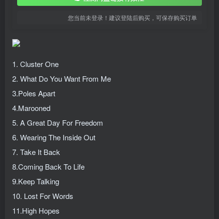
您当前未登录！建议登陆后购买，可保存购买订单
1. Cluster One
2. What Do You Want From Me
3.Poles Apart
4.Marooned
5. A Great Day For Freedom
6. Wearing The Inside Out
7. Take It Back
8.Coming Back To Life
9.Keep Talking
10. Lost For Words
11.High Hopes