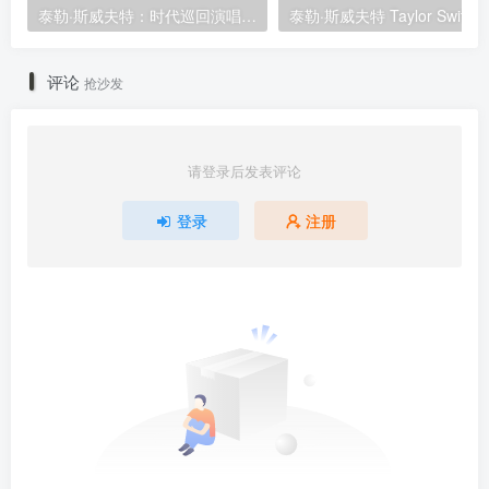
泰勒·斯威夫特：时代巡回演唱会 迪士尼·终极加长版 Taylor Swift: The Eras Tour 2024 [WEB-DL HDR 23.1GB]
泰勒·斯威夫特 Taylor 
评论
抢沙发
请登录后发表评论
登录
注册