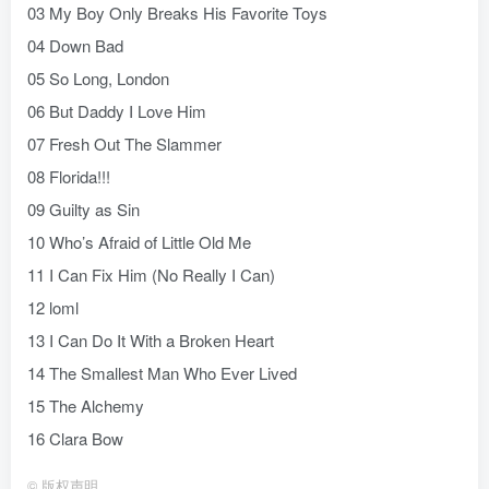
03 My Boy Only Breaks His Favorite Toys
04 Down Bad
05 So Long, London
06 But Daddy I Love Him
07 Fresh Out The Slammer
08 Florida!!!
09 Guilty as Sin
10 Who’s Afraid of Little Old Me
11 I Can Fix Him (No Really I Can)
12 loml
13 I Can Do It With a Broken Heart
14 The Smallest Man Who Ever Lived
15 The Alchemy
16 Clara Bow
©
版权声明