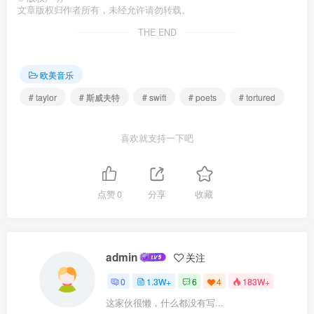
文章版权归作者所有，未经允许请勿转载。
THE END
欧美音乐
# taylor
# 斯威夫特
# swift
# poets
# tortured
喜欢就支持一下吧
点赞
0
分享
收藏
admin
关注
0
1.3W+
6
4
183W+
这家伙很懒，什么都没有写...