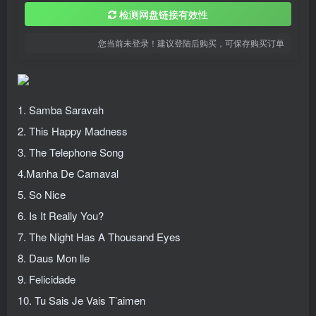
检测网盘链接有效性
您当前未登录！建议登陆后购买，可保存购买订单
1. Samba Saravah
2. This Happy Madness
3. The Telephone Song
4.Manha De Camaval
5. So Nice
6. Is It Really You?
7. The Night Has A Thousand Eyes
8. Daus Mon lle
9. Felicidade
10. Tu Sais Je Vais T’aimen