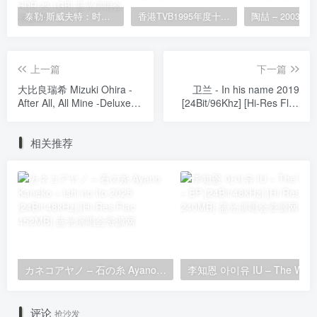
泰勒·斯威夫特：时代巡回演唱会 迪士尼·终极加长版 Taylor Swift: The Eras Tour 2024 [WEB-DL HDR 23.1GB]
香港TVB1995年度十大劲歌金曲颁奖典礼 [WEB-DL 1080P 3.81GB]
上一篇
下一篇
大比良瑞希 Mizuki Ohira -
卫兰 - In his name 2019
After All, All Mine -Deluxe
[24Bit/96Khz] [Hi-Res Flac
Edition- [2025.12.12]
726MB]
[24Bit/48kHz] [Hi-Res Flac
相关推荐
751MB]
カネコアヤノ – 石の糸 Ayano Kaneko – Ishi no Ito 2025 [24Bit/48kHz] [Hi-Res Flac 452MB]
评论
抢沙发