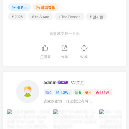
Hi-Res
韩国音乐
# 2025
# Im Siwan
# The Reason
# 임시완
喜欢就支持一下吧
点赞
8
分享
收藏
admin
关注
0
1.3W+
6
4
183W+
这家伙很懒，什么都没有写...