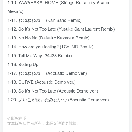
1-10. YAWARAKAI HOME (Strings Refrain by Asano
Mekaru)
1-11. ねねねねね、 (Kan Sano Remix)
1-12. So It’s Not Too Late (Yusuke Saint Laurent Remix)
1-13. No No No (Daisuke Kazaoka Remix)
1-14. How are you feeling? (1Co.INR Remix)
1-15. Tell Me Why (34423 Remix)
1-16. Setting Up
1-17. ねねねねね、 (Acoustic Demo ver.)
1-18. CURVE (Acoustic Demo ver.)
1-19. So It’s Not Too Late (Acoustic Demo ver.)
1-20. あいこが続いたみたいな (Acoustic Demo ver.)
©
版权声明
文章版权归作者所有，未经允许请勿转载。