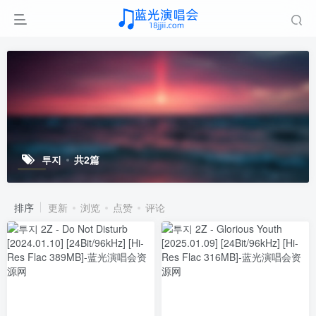
투지
共2篇
排序
更新
浏览
点赞
评论