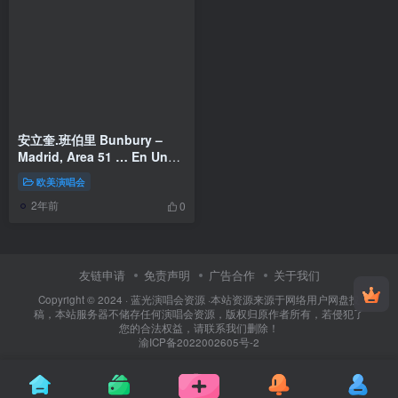
安立奎.班伯里 Bunbury –
Madrid, Area 51 … En Un
Solo Acto De Destruccion
欧美演唱会
Masiva 2014《BDMV
2年前
22GB》
0
友链申请
免责声明
广告合作
关于我们
Copyright © 2024 ·
蓝光演唱会资源
·
本站资源来源于网络用户网盘投
稿，本站服务器不储存任何演唱会资源，版权归原作者所有，若侵犯了
您的合法权益，请联系我们删除！
渝ICP备2022002605号-2