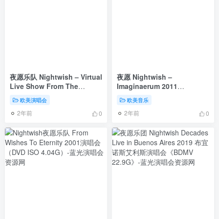
夜愿乐队 Nightwish – Virtual
夜愿 Nightwish –
Live Show From The
Imaginaerum 2011
Islanders Arms 2021 (2022)
[24Bit/192kHz] [Hi-Res
欧美演唱会
欧美音乐
《BDMV 20.7GB》
Flac+cue 3.05GB]
2年前
2年前
0
0