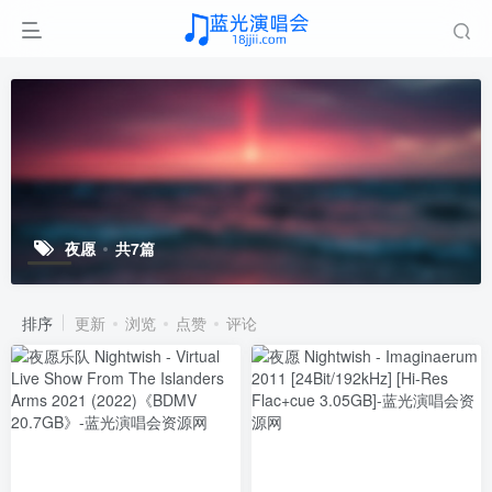
夜愿
共7篇
排序
更新
浏览
点赞
评论