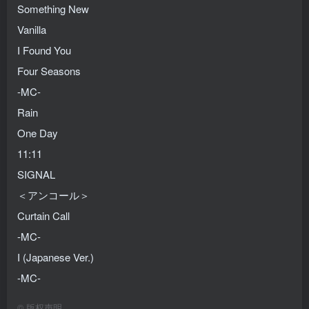
Something New
Vanilla
I Found You
Four Seasons
-MC-
Rain
One Day
11:11
SIGNAL
＜アンコール＞
Curtain Call
-MC-
I (Japanese Ver.)
-MC-
©
版权声明