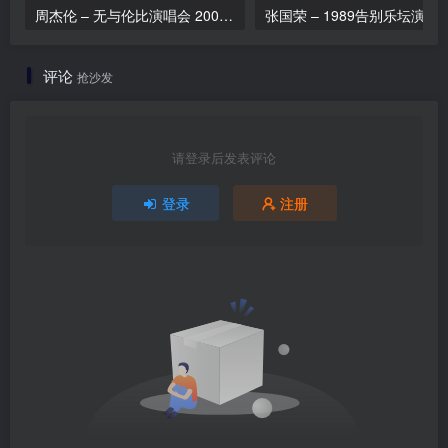
周杰伦 – 无与伦比演唱会 2004（DVD/ISO/7.24G）
张国荣 – 1989告别乐坛演唱会完整版（2D
评论
抢沙发
请登录后发表评论
登录
注册