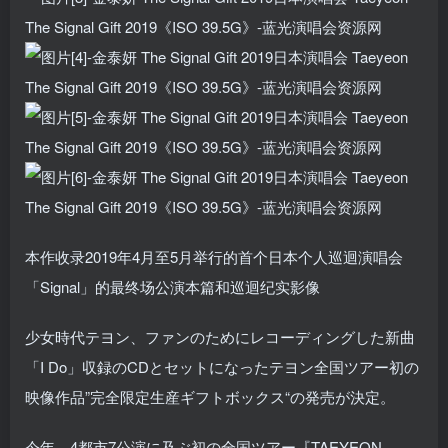
本作收录2019年4月至5月举行的首个日本个人巡迴演唱会
「Signal」的最终场公演本篇和巡迴纪实影像
少女時代テヨン、ファンのためにレコーディングした新曲
「I Do」収録のCDとセットになったテヨン全国ツアー初の
映像作品”完全限定生産ギフトボックス“の発売が決定。
今年、4都市7公演に及ぶ初の全国ツアー『TAEYEON