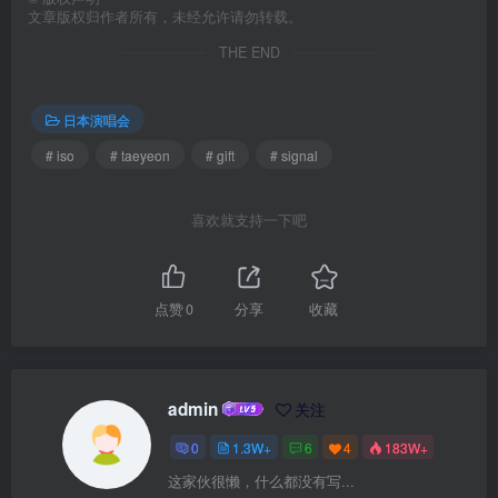
文章版权归作者所有，未经允许请勿转载。
THE END
日本演唱会
# iso
# taeyeon
# gift
# signal
喜欢就支持一下吧
点赞
0
分享
收藏
admin
关注
0
1.3W+
6
4
183W+
这家伙很懒，什么都没有写...