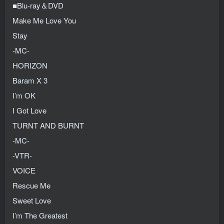
■Blu-ray＆DVD
Make Me Love You
Stay
-MC-
HORIZON
Baram X 3
I’m OK
I Got Love
TURNT AND BURNT
-MC-
-VTR-
VOICE
Rescue Me
Sweet Love
I’m The Greatest