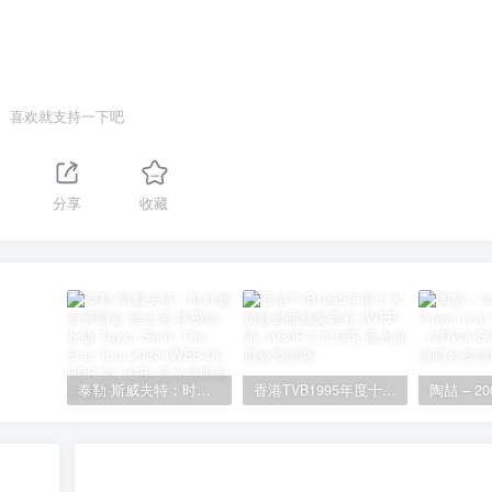
喜欢就支持一下吧
分享
收藏
泰勒·斯威夫特：时代巡回演唱会 迪士尼·终极加长版 Taylor Swift: The Eras Tour 2024 [WEB-DL HDR 23.1GB]
香港TVB1995年度十大劲歌金曲颁奖典礼 [WEB-DL 1080P 3.81GB]