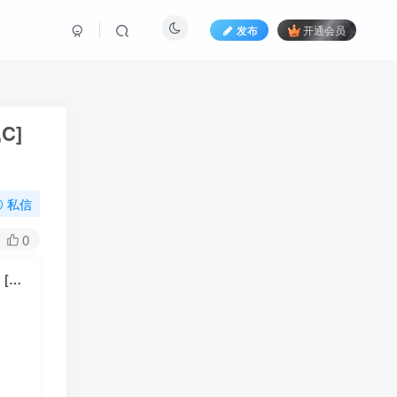
发布
开通会员
C]
私信
0
アサルトリリィ – Neunt Praeludium (Last Bullet MIX) [付生産限定盤] [通常盤A,B,C] 1BD+4CD 2022 [BDMV 26.6GB]