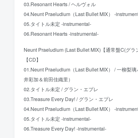
03.Resonant Hearts / ヘルヴォル
04.Neunt Praeludium（Last Bullet MIX） -instrument
05.タイトル未定 -instrumental-
06.Resonant Hearts -instrumental-
Neunt Praeludium (Last Bullet MIX)【通常盤C(
【CD】
01.Neunt Praeludium（Last Bullet 
井彩加＆前田佳織里）
02.タイトル未定 / グラン・エプレ
03.Treasure Every Day! / グラン・エプレ
04.Neunt Praeludium（Last Bullet MIX） -instrument
05.タイトル未定 -instrumental-
06.Treasure Every Day! -instrumental-