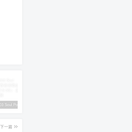
陶喆 – 2003 Soul Power Live 香港演唱会（2DVD/ISO/9.3G）
黄霄云 – 宇宙无敌号2024北京演唱会全程 11月2日 8K [WEB-DL MP4 22.3GB]
刀郎 – 山歌寥哉 2023 FLAC 24bi/48kHz [Hi-Res Flac 1.22GB]
下一篇