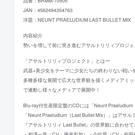
品番：BRMM-10505
JAN：4562494354763
洋題：NEUNT PRAELUDIUM LAST BULLET MIX
内容紹介
勢いを増して前に突き進むアサルトリリィプロジェク
「アサルトリリィプロジェクト」とはー
武器×美少女をテーマに少女たちの終わりない戦い
多種多様な展開で広大な世界観を描くメディアミッ
で連動し様々なメディアで展開中！
Blu-ray付生産限定盤のCDには「Neunt Praeludi
「Neunt Praeludium（Last Bullet Mix）
『アサルトリリィ Last Bullet』の世界観に
・相澤一葉（CV：藤井彩加）・今叶星（CV：前