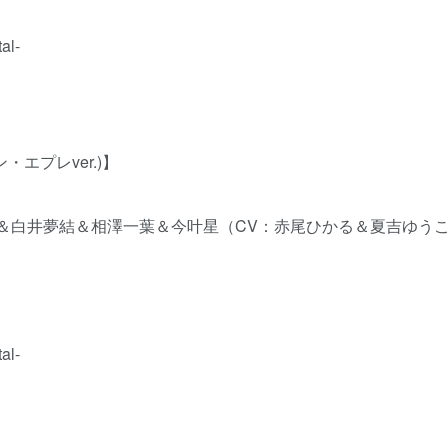
al-
グラン・エプレver.)】
MIX） / 一柳梨璃＆白井夢結＆相澤一葉＆今叶星（CV：赤尾ひかる＆夏吉ゆう
al-