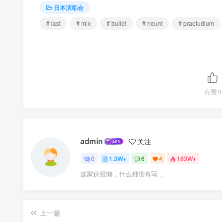
日本演唱会
# last
# mix
# bullet
# neunt
# praeludium
点赞
0
admin
关注
0
1.3W+
6
4
183W+
这家伙很懒，什么都没有写...
上一篇