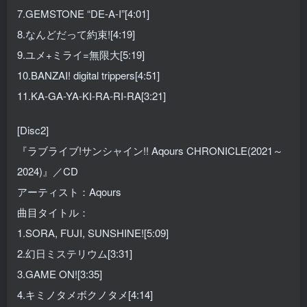
7.GEMSTONE “DE-A-I”[4:01]
8.なんどだって約束![4:19]
9.ユメ+ミライ=無限大[5:19]
10.BANZAI! digital trippers[4:51]
11.KA-GA-YA-KI-RA-RI-RA[3:21]
[Disc2]
『ラブライブ!サンシャイン!! Aqours CHRONICLE(2021～
2024)』／CD
アーティスト：Aqours
曲目タイトル：
1.SORA, FUJI, SUNSHINE![5:09]
2.幻日ミステリウム[3:31]
3.GAME ON![3:35]
4.キミノタメボクノタメ[4:14]