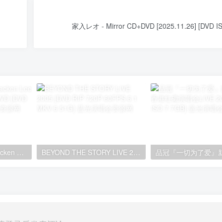
家入レオ - Mirror CD+DVD [2025.11.26] [DVD I
李克勤 2005 演奏厅 Hacken Lee Concert Hall 2006 CD+DVD [DVD ISO 7.42GB]
BEYOND THE STORY LIVE 2005 [DVD RIP 720P 60FPS 6.1 MKV 6.51G]