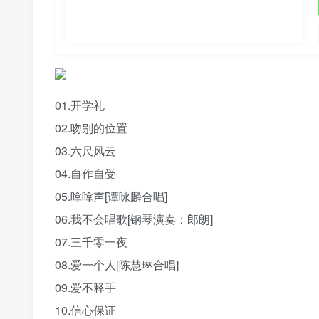
01.开学礼
02.吻别的位置
03.六尺风云
04.自作自受
05.嗱嗱声[谭咏麟合唱]
06.我不会唱歌[钢琴演奏：郎朗]
07.三千零一夜
08.爱一个人[陈慧琳合唱]
09.爱不释手
10.信心保证