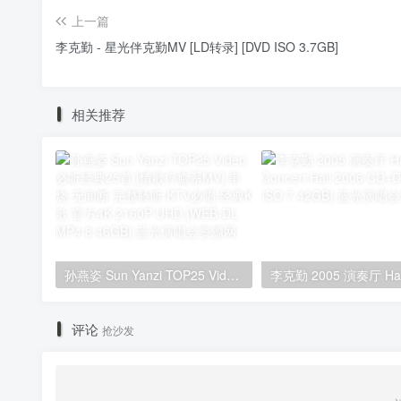
上一篇
李克勤 - 星光伴克勤MV [LD转录] [DVD ISO 3.7GB]
相关推荐
孙燕姿 Sun Yanzi TOP25 Video 必听经典25首 [情歌疗癒系MV] 串烧 无间断 完整聆听 KTV必唱 经典K歌 官方4K 2160P UHD [WEB-DL MP4 8.46GB]
评论
抢沙发