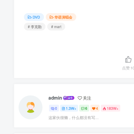
DVD
华语演唱会
# 李克勤
# mart
点赞
1
admin
关注
0
1.3W+
6
4
183W+
这家伙很懒，什么都没有写...