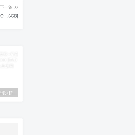
下一篇
SO 1.6GB]
品冠『一切为了爱』新歌+精选 香港红磡演唱会LIVE 2009 [DVD ISO 7.7GB]
李克勤 庆祝成立30週年演唱会2017(DVD-ISO7.53G)