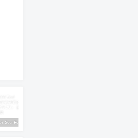
陶喆 – 2003 Soul Power Live 香港演唱会（2DVD/ISO/9.3G）
黄霄云 – 宇宙无敌号2024北京演唱会全程 11月2日 8K [WEB-DL MP4 22.3GB]
刀郎 – 山歌寥哉 2023 FLAC 24bi/48kHz [Hi-Res Flac 1.22GB]