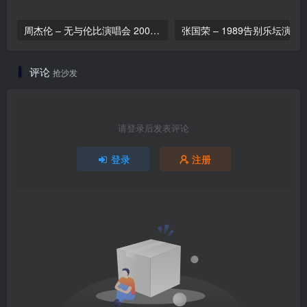
周杰伦 – 无与伦比演唱会 2004（DVD/ISO/7.24G）
张国荣 – 1989告别乐坛演唱会完整版（2D
评论
抢沙发
请登录后发表评论
登录
注册