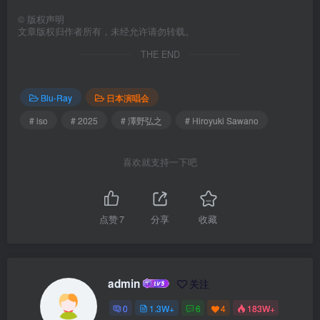
©
版权声明
文章版权归作者所有，未经允许请勿转载。
THE END
Blu-Ray
日本演唱会
# iso
# 2025
# 澤野弘之
# Hiroyuki Sawano
喜欢就支持一下吧
点赞
7
分享
收藏
admin
关注
0
1.3W+
6
4
183W+