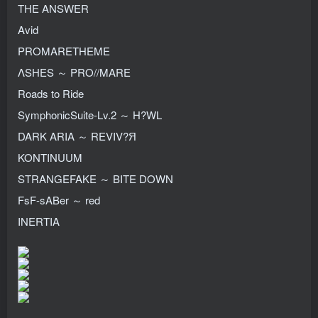
THE ANSWER
Avid
PROMARETHEME
ΛSHES ～ PRO//MARE
Roads to Ride
SymphonicSuite-Lv.2 ～ H?WL
DARK ARIA ～ REVIV?Я
KONTINUUM
STRANGEFAKE ～ BITE DOWN
FsF-sABer ～ red
INERTIA