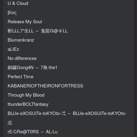
U & Cloud
βίος
Release My Soul
斬LLLア生LL ～ 鬼龍G@キLL
Blumenkranz
aLIEz
No differences
銅鑼Gong4N ～ 7角:the1
Perfect Time
KABANERIOFTHEIRONFORTRESS
Through My Blood
thunderBOLTfantasy
BLUe-eXOSUiTe-toKYOto-弌 ～ BLUe-eXOSUiTe-toKYOto-
志
rE:CRe@T0RS ～ AL:Lu