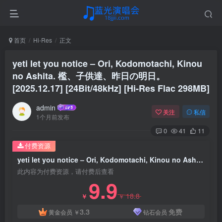
首页
Hi-Res
正文
yeti let you notice – Ori, Kodomotachi, Kinou
no Ashita. 檻、子供達、昨日の明日。
[2025.12.17] [24Bit/48kHz] [Hi-Res Flac 298MB]
admin
关注
私信
1个月前发布
0
41
11
付费资源
yeti let you notice – Ori, Kodomotachi, Kinou no Ashita. 檻、子供達、昨日の明日。[2025.12.17] [24Bit/48kHz] [Hi-Res Flac 298MB]
此内容为付费资源，请付费后查看
9.9
18.8
￥
￥
3.3
免费
黄金会员
￥
钻石会员