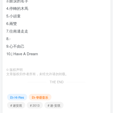
3.眼涙的名字
4.停轉的木馬
5.小頑童
6.兩雙
7.往南邊走走
8.-
9.心不由己
10.| Have A Dream
©
版权声明
文章版权归作者所有，未经允许请勿转载。
THE END
Hi-Res
华语音乐
# 谢安琪
# 2013
# 谢-安琪