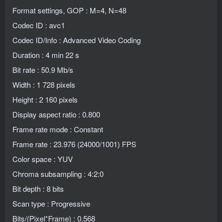
Format settings, GOP : M=4, N=48
Codec ID : avc1
Codec ID/Info : Advanced Video Coding
Duration : 4 min 22 s
Bit rate : 50.9 Mb/s
Width : 1 728 pixels
Height : 2 160 pixels
Display aspect ratio : 0.800
Frame rate mode : Constant
Frame rate : 23.976 (24000/1001) FPS
Color space : YUV
Chroma subsampling : 4:2:0
Bit depth : 8 bits
Scan type : Progressive
Bits/(Pixel*Frame) : 0.568