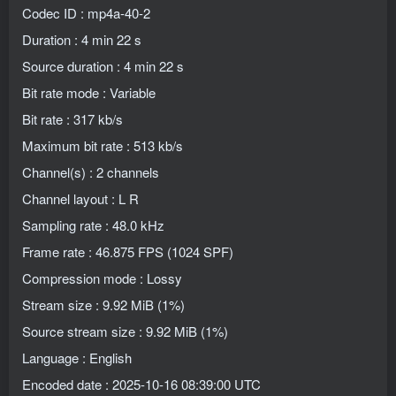
Codec ID : mp4a-40-2
Duration : 4 min 22 s
Source duration : 4 min 22 s
Bit rate mode : Variable
Bit rate : 317 kb/s
Maximum bit rate : 513 kb/s
Channel(s) : 2 channels
Channel layout : L R
Sampling rate : 48.0 kHz
Frame rate : 46.875 FPS (1024 SPF)
Compression mode : Lossy
Stream size : 9.92 MiB (1%)
Source stream size : 9.92 MiB (1%)
Language : English
Encoded date : 2025-10-16 08:39:00 UTC