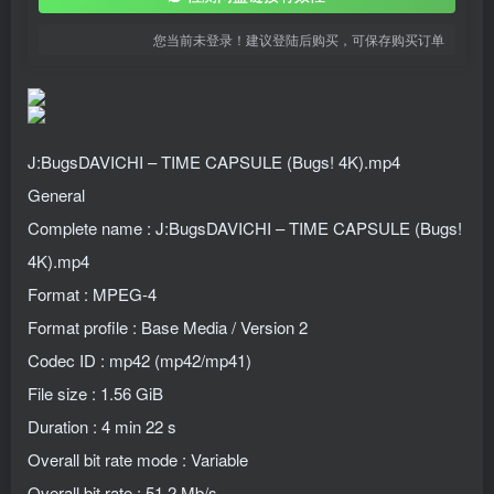
您当前未登录！建议登陆后购买，可保存购买订单
J:BugsDAVICHI – TIME CAPSULE (Bugs! 4K).mp4
General
Complete name : J:BugsDAVICHI – TIME CAPSULE (Bugs!
4K).mp4
Format : MPEG-4
Format profile : Base Media / Version 2
Codec ID : mp42 (mp42/mp41)
File size : 1.56 GiB
Duration : 4 min 22 s
Overall bit rate mode : Variable
Overall bit rate : 51.2 Mb/s