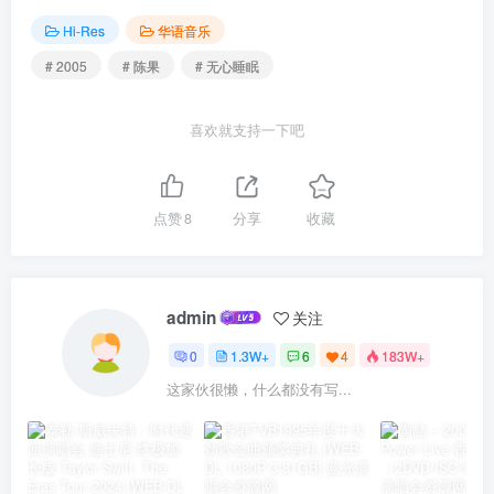
Hi-Res
华语音乐
# 2005
# 陈果
# 无心睡眠
喜欢就支持一下吧
点赞
8
分享
收藏
admin
关注
0
1.3W+
6
4
183W+
这家伙很懒，什么都没有写...