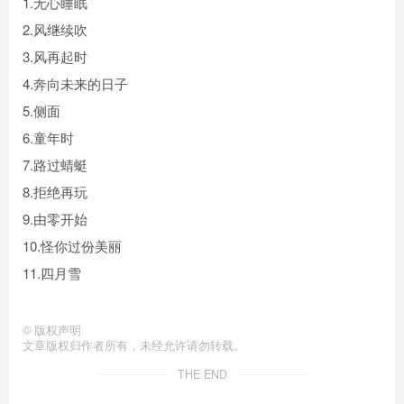
1.无心睡眠
2.风继续吹
3.风再起时
4.奔向未来的日子
5.侧面
6.童年时
7.路过蜻蜓
8.拒绝再玩
9.由零开始
10.怪你过份美丽
11.四月雪
©
版权声明
文章版权归作者所有，未经允许请勿转载。
THE END