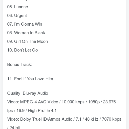
05. Luanne
06. Urgent
07. I’m Gonna Win
08. Woman In Black
09. Girl On The Moon
10. Don’t Let Go
Bonus Track:
11. Fool If You Love Him
Quality: Blu-ray Audio
Video: MPEG-4 AVC Video / 10,000 kbps / 1080p / 23.976
fps / 16:9 / High Profile 4.1
Video: Dolby TrueHD/Atmos Audio / 7.1 / 48 kHz / 7070 kbps
/ 24-bit