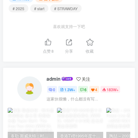
# 2025
# start
# STRAWDAY
喜欢就支持一下吧
点赞
8
分享
收藏
admin
关注
0
1.3W+
6
4
183W+
这家伙很懒，什么都没有写...
泰勒·斯威夫特：时代巡回演唱会 迪士尼·终极加长版 Taylor Swift: The Eras Tour 2024 [WEB-DL HDR 23.1GB]
香港TVB1995年度十大劲歌金曲颁奖典礼 [WEB-DL 1080P 3.81GB]