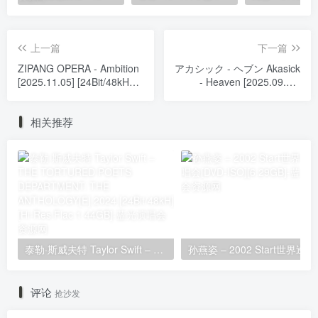
上一篇
下一篇
ZIPANG OPERA - Ambition
アカシック - ヘブン Akasick
[2025.11.05] [24Bit/48kHz]
- Heaven [2025.09.03]
[Hi-Res Flac 154MB]
[24Bit/48kHz] [Hi-Res Flac
695MB]
相关推荐
泰勒·斯威夫特 Taylor Swift – THE TORTURED POETS DEPARTMENT: THE ANTHOLOGY[E] 2024 [24Bit/48kH] [Hi-Res Flac 1.44GB]
孙燕姿 – 20
评论
抢沙发