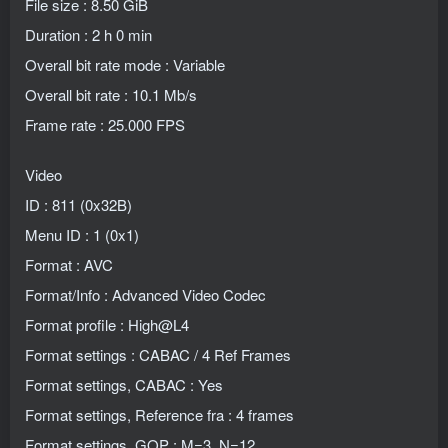
File size : 8.50 GiB
Duration : 2 h 0 min
Overall bit rate mode : Variable
Overall bit rate : 10.1 Mb/s
Frame rate : 25.000 FPS
Video
ID : 811 (0x32B)
Menu ID : 1 (0x1)
Format : AVC
Format/Info : Advanced Video Codec
Format profile : High@L4
Format settings : CABAC / 4 Ref Frames
Format settings, CABAC : Yes
Format settings, Reference fra : 4 frames
Format settings, GOP : M=3, N=12