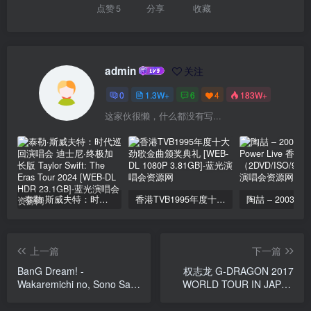
点赞
5
分享
收藏
admin
关注
0
1.3W+
6
4
183W+
这家伙很懒，什么都没有写...
泰勒·斯威夫特：时代巡回演唱会 迪士尼·终极加长版 Taylor Swift: The Eras Tour 2024 [WEB-DL HDR 23.1GB]
香港TVB1995年度十大劲歌金曲颁奖典礼 [WEB-DL 1080P 3.81GB]
上一篇
下一篇
BanG Dream! -
权志龙 G-DRAGON 2017
Wakaremichi no, Sono Saki
WORLD TOUR IN JAPAN
e (MyGO!!!!! x Ave Mujica)
2017 [Remux MKV 41.7GB]
[2025.11.12] [Remux M2TS