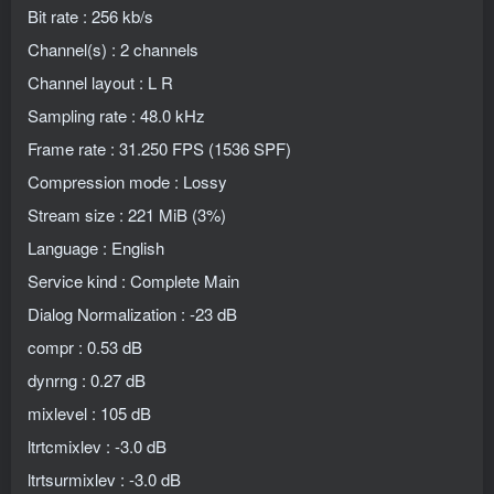
Bit rate : 256 kb/s
Channel(s) : 2 channels
Channel layout : L R
Sampling rate : 48.0 kHz
Frame rate : 31.250 FPS (1536 SPF)
Compression mode : Lossy
Stream size : 221 MiB (3%)
Language : English
Service kind : Complete Main
Dialog Normalization : -23 dB
compr : 0.53 dB
dynrng : 0.27 dB
mixlevel : 105 dB
ltrtcmixlev : -3.0 dB
ltrtsurmixlev : -3.0 dB