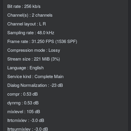
Bit rate : 256 kb/s
Channel(s) : 2 channels
Channel layout : L R
Sampling rate : 48.0 kHz
Frame rate : 31.250 FPS (1536 SPF)
Compression mode : Lossy
Stream size : 221 MiB (3%)
Language : English
Service kind : Complete Main
Dialog Normalization : -23 dB
compr : 0.53 dB
dynrng : 0.53 dB
mixlevel : 105 dB
ltrtcmixlev : -3.0 dB
ltrtsurmixlev : -3.0 dB