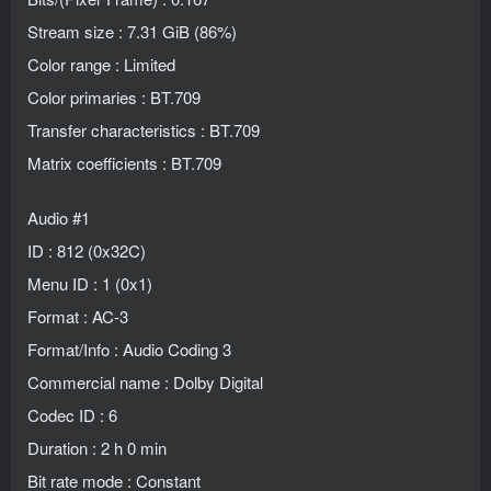
Stream size : 7.31 GiB (86%)
Color range : Limited
Color primaries : BT.709
Transfer characteristics : BT.709
Matrix coefficients : BT.709
Audio #1
ID : 812 (0x32C)
Menu ID : 1 (0x1)
Format : AC-3
Format/Info : Audio Coding 3
Commercial name : Dolby Digital
Codec ID : 6
Duration : 2 h 0 min
Bit rate mode : Constant