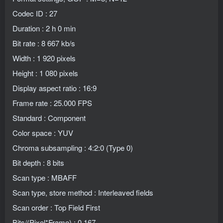
Codec ID : 27
Duration : 2 h 0 min
Bit rate : 8 667 kb/s
Width : 1 920 pixels
Height : 1 080 pixels
Display aspect ratio : 16:9
Frame rate : 25.000 FPS
Standard : Component
Color space : YUV
Chroma subsampling : 4:2:0 (Type 0)
Bit depth : 8 bits
Scan type : MBAFF
Scan type, store method : Interleaved fields
Scan order : Top Field First
Bits/(Pixel*Frame) : 0.167