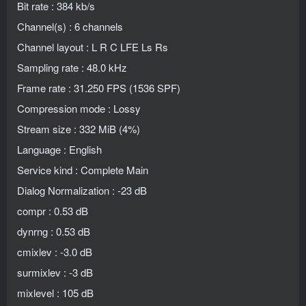
Bit rate : 384 kb/s
Channel(s) : 6 channels
Channel layout : L R C LFE Ls Rs
Sampling rate : 48.0 kHz
Frame rate : 31.250 FPS (1536 SPF)
Compression mode : Lossy
Stream size : 332 MiB (4%)
Language : English
Service kind : Complete Main
Dialog Normalization : -23 dB
compr : 0.53 dB
dynrng : 0.53 dB
cmixlev : -3.0 dB
surmixlev : -3 dB
mixlevel : 105 dB