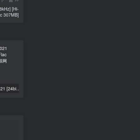
8kHz] [Hi-
ac 307MB]
李知恩 IU – LILAC 2021 [24bit/48kHz] [Hi-Res Flac 440MB]
李知恩 IU – 꽃갈피 – 花书签 2014 [24bit/96khz] [Hi-Res Flac 522MB]