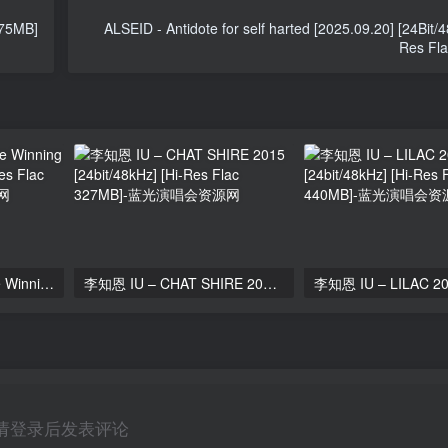
375MB]
ALSEID - Antidote for self harted [2025.09.20] [24Bit/4
Res Fl
李知恩 아이유 IU – The Winning – EP [24Bit/48kHz] [Hi-Res Flac 240MB]
李知恩 IU – CHAT SHIRE 2015 [24bit/48kHz] [Hi-Res Flac 327MB]
请登录后发表评论