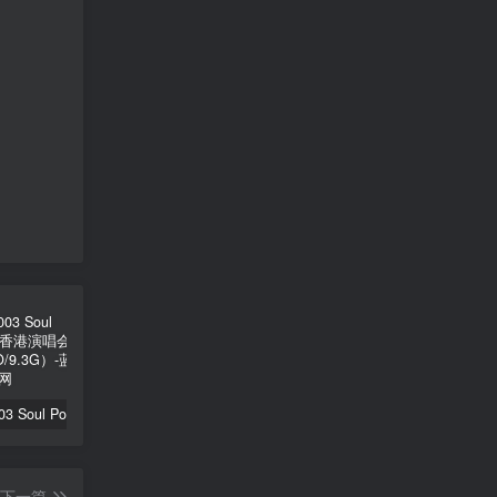
陶喆 – 2003 Soul Power Live 香港演唱会（2DVD/ISO/9.3G）
黄霄云 – 宇宙无敌号2024北京演唱会全程 11月2日 8K [WEB-DL MP4 22.3GB]
刀郎 – 山歌寥哉 2023 FLAC 24bi/48kHz [Hi-Res Flac 1.22GB]
下一篇