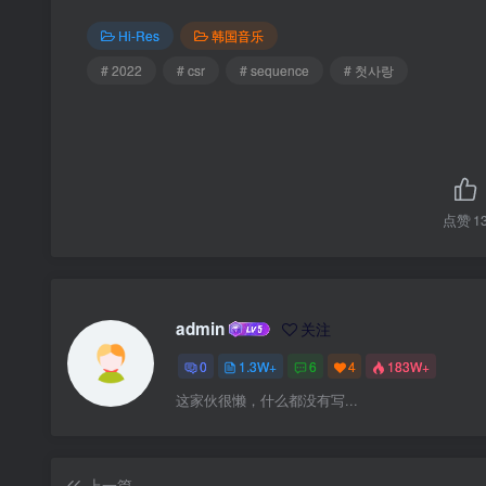
Hi-Res
韩国音乐
# 2022
# csr
# sequence
# 첫사랑
点赞
1
admin
关注
0
1.3W+
6
4
183W+
这家伙很懒，什么都没有写...
上一篇