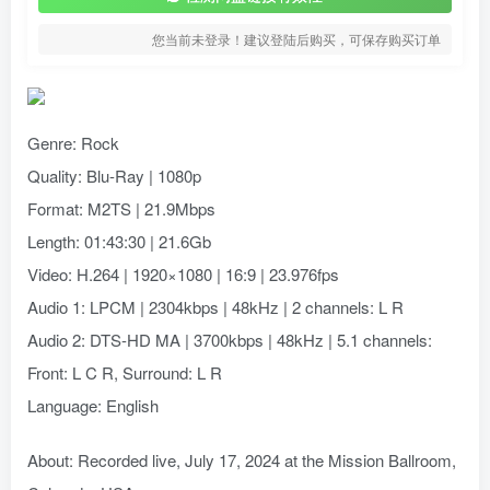
您当前未登录！建议登陆后购买，可保存购买订单
Genre: Rock
Quality: Blu-Ray | 1080p
Format: M2TS | 21.9Mbps
Length: 01:43:30 | 21.6Gb
Video: H.264 | 1920×1080 | 16:9 | 23.976fps
Audio 1: LPCM | 2304kbps | 48kHz | 2 channels: L R
Audio 2: DTS-HD MA | 3700kbps | 48kHz | 5.1 channels:
Front: L C R, Surround: L R
Language: English
About: Recorded live, July 17, 2024 at the Mission Ballroom,