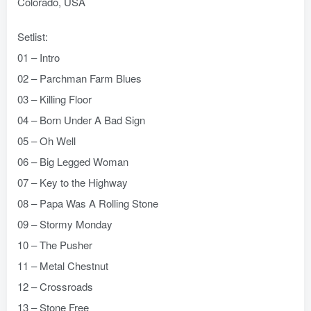
Colorado, USA
Setlist:
01 – Intro
02 – Parchman Farm Blues
03 – Killing Floor
04 – Born Under A Bad Sign
05 – Oh Well
06 – Big Legged Woman
07 – Key to the Highway
08 – Papa Was A Rolling Stone
09 – Stormy Monday
10 – The Pusher
11 – Metal Chestnut
12 – Crossroads
13 – Stone Free