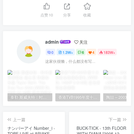
点赞
10
分享
收藏
admin
关注
0
1.3W+
6
4
183W+
这家伙很懒，什么都没有写...
泰勒·斯威夫特：时代巡回演唱会 迪士尼·终极加长版 Taylor Swift: The Eras Tour 2024 [WEB-DL HDR 23.1GB]
香港TVB1995年度十大劲歌金曲颁奖典礼 [WEB-DL 1080P 3.81GB]
上一篇
下一篇
ナンバーアイ Number_i -
BUCK-TICK - 13th FLOOR
TOBE LIVE at ARIAKE
WITH DIANA [2005.12.14]