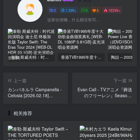
0
1.3W+
6
4
183W+
这家伙很懒，什么都没有写...
泰勒·斯威夫特：时代巡回演唱会 迪士尼·终极加长版 Taylor Swift: The Eras Tour 2024 [WEB-DL HDR 23.1GB]
香港TVB1995年度十大劲歌金曲颁奖典礼 [WEB-DL 1080P 3.81GB]
上一篇
下一篇
カンパネルラ Campanella -
Evan Call - TVアニメ『葬送
Celosia [2026.02.18]
のフリーレン』Season2
[24Bit/48kHz] [Hi-Res Flac
Original Soundtrack
585MB]
[2026.02.14] [24Bit/48kHz]
相关推荐
[Hi-Res Flac 165MB]