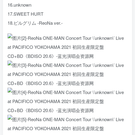
16.unknown
17.SWEET HURT
18.ピルグリム -ReoNa ver.-