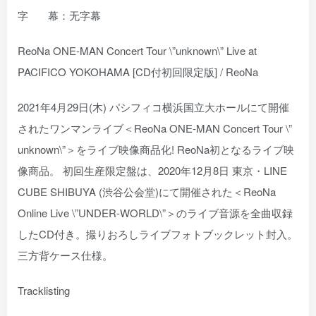
字 幕：无字幕
ReoNa ONE-MAN Concert Tour \”unknown\” Live at
PACIFICO YOKOHAMA [CD付初回限定版] / ReoNa
2021年4月29日(木) パシフィコ横浜国立大ホールにて開催
されたワンマンライブ＜ReoNa ONE-MAN Concert Tour \”
unknown\”＞をライブ映像商品化! ReoNa初となるライブ映
像商品。 初回生産限定盤は、2020年12月8日 東京・LINE
CUBE SHIBUYA (渋谷公会堂)にて開催された＜ReoNa
Online Live \”UNDER-WORLD\”＞のライブ音源を全曲収録
したCD付き。撮りおろしライブフォトブックレット封入。
三方背ケース仕様。
Tracklisting