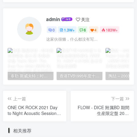
admin
关注
0
1.3W+
6
4
183W+
这家伙很懒，什么都没有写...
泰勒·斯威夫特：时代巡回演唱会 迪士尼·终极加长版 Taylor Swift: The Eras Tour 2024 [WEB-DL HDR 23.1GB]
香港TVB1995年度十大劲歌金曲颁奖典礼 [WEB-DL 1080P 3.81GB]
上一篇
下一篇
ONE OK ROCK 2021 Day
FLOW - DICE 附属BD 期間
to Night Acoustic Sessions
生産限定盤 2022
2022 初回生産限定版
CD+BD《BDMV 8.92G》
《BDISO 29.9G》
相关推荐