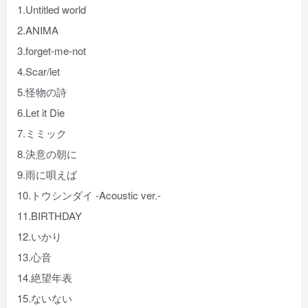
1.Untitled world
2.ANIMA
3.forget-me-not
4.Scar/let
5.怪物の詩
6.Let it Die
7.ミミック
8.決意の朝に
9.雨に唄えば
10.トウシンダイ -Acoustic ver.-
11.BIRTHDAY
12.いかり
13.心音
14.絶望年表
15.ないない