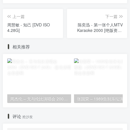
上一篇
下一篇
周慧敏 - 知己 [DVD ISO
陈奕迅 - 第一张个人MTV
4.28G]
Karaoke 2000 [绝版资源]
（DVD/ISO/3.87G）
相关推荐
周杰伦 – 无与伦比演唱会 2004（DVD/ISO/7.24G）
张国荣 – 1989告别乐坛演唱会完整版（2D
评论
抢沙发