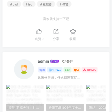
# dvd
# iso
# 巫启贤
# 寻贤
喜欢就支持一下吧
点赞
0
分享
收藏
admin
关注
0
1.3W+
6
4
183W+
这家伙很懒，什么都没有写...
泰勒·斯威夫特：时代巡回演唱会 迪士尼·终极加长版 Taylor Swift: The Eras Tour 2024 [WEB-DL HDR 23.1GB]
香港TVB1995年度十大劲歌金曲颁奖典礼 [WEB-DL 1080P 3.81GB]