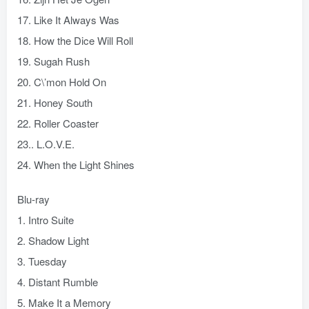
17. Like It Always Was
18. How the Dice Will Roll
19. Sugah Rush
20. C\’mon Hold On
21. Honey South
22. Roller Coaster
23.. L.O.V.E.
24. When the Light Shines
Blu-ray
1. Intro Suite
2. Shadow Light
3. Tuesday
4. Distant Rumble
5. Make It a Memory