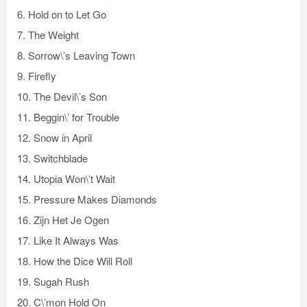
6. Hold on to Let Go
7. The Weight
8. Sorrow\’s Leaving Town
9. Firefly
10. The Devil\’s Son
11. Beggin\’ for Trouble
12. Snow in April
13. Switchblade
14. Utopia Won\’t Wait
15. Pressure Makes Diamonds
16. Zijn Het Je Ogen
17. Like It Always Was
18. How the Dice Will Roll
19. Sugah Rush
20. C\’mon Hold On