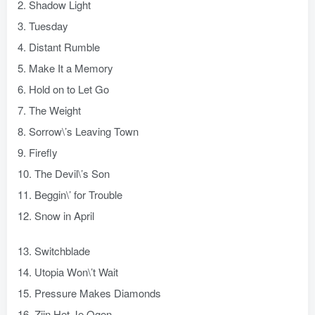
2. Shadow Light
3. Tuesday
4. Distant Rumble
5. Make It a Memory
6. Hold on to Let Go
7. The Weight
8. Sorrow\’s Leaving Town
9. Firefly
10. The Devil\’s Son
11. Beggin\’ for Trouble
12. Snow in April
13. Switchblade
14. Utopia Won\’t Wait
15. Pressure Makes Diamonds
16. Zijn Het Je Ogen