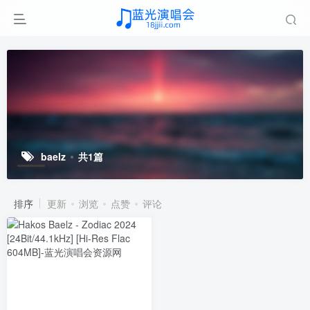
baelz
共1篇
排序
更新
浏览
点赞
评论