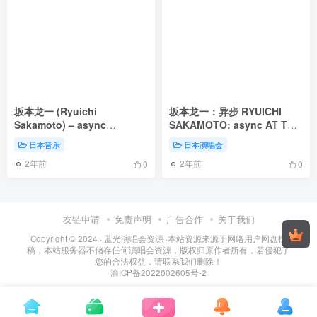
坂本龙一 (Ryuichi
坂本龙一：异步 RYUICHI
Sakamoto) – async
SAKAMOTO: async AT THE
(immersion 2023) 2024
PARK AVENUE ARMORY
日本音乐
日本演唱会
[24Bit/96kHz] [Hi-Res Flac
2018《BDMV 21.2G》
2年前
2年前
1GB]
0
0
友链申请
免责声明
广告合作
关于我们
Copyright © 2024 ·
蓝光演唱会资源
·
本站资源来源于网络用户网盘投
稿，本站服务器不储存任何演唱会资源，版权归原作者所有，若侵犯了
您的合法权益，请联系我们删除！
渝ICP备2022002605号-2