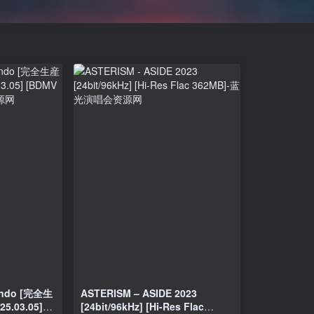
endo [完全生
ASTERISM – ASIDE 2023
5.03.05]
[24bit/96kHz] [Hi-Res Flac