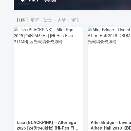
排序
更新
浏览
点赞
评论
Lisa (BLACKPINK) – Alter Ego
Alter Bridge – Live 
2025 [24Bit/48kHz] [Hi-Res Flac
Albert Hall 2018《