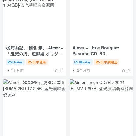
梶浦由記、 椎名 豪、 Aimer –
Aimer – Little Bouquet
「鬼滅の刃」遊郭編 オリジナ
Pastoral CD+BD
ルサウンドトラック Yuki
[2025.11.12] [BDMV
Hi-Res
日本音乐
Blu-Ray
日本演唱会
Kajiura, Go Shiina, Aimer –
3.71GB]
1个月前
2个月前
”Kimetsu no Yaiba”
14
12
Yūkaku-hen Original
Soundtrack [2024.03.27]
[24Bit/48kHz] [Hi-Res Flac
1.04GB]