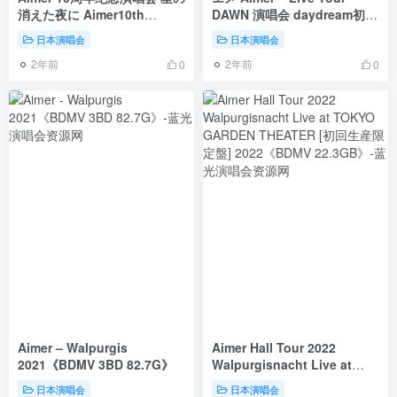
消えた夜に Aimer10th
DAWN 演唱会 daydream初回
Anniversary Live in SSA \”
限定盘 2016《BDISO
日本演唱会
日本演唱会
night world\”《BDMV
22.2G》
2年前
2年前
43.9G》
0
0
Aimer – Walpurgis
Aimer Hall Tour 2022
2021《BDMV 3BD 82.7G》
Walpurgisnacht Live at
TOKYO GARDEN THEATER
日本演唱会
日本演唱会