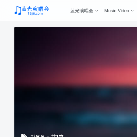
蓝光演唱会
Music Video
차은우
共1篇