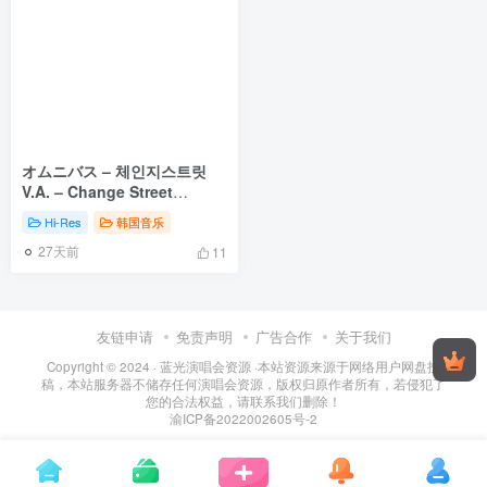
オムニバス – 체인지스트릿
V.A. – Change Street
Episode 6 [2026.01.31]
Hi-Res
韩国音乐
[24Bit/48kHz] [Hi-Res Flac
27天前
204MB]
11
友链申请
免责声明
广告合作
关于我们
Copyright © 2024 ·
蓝光演唱会资源
·
本站资源来源于网络用户网盘投
稿，本站服务器不储存任何演唱会资源，版权归原作者所有，若侵犯了
您的合法权益，请联系我们删除！
渝ICP备2022002605号-2