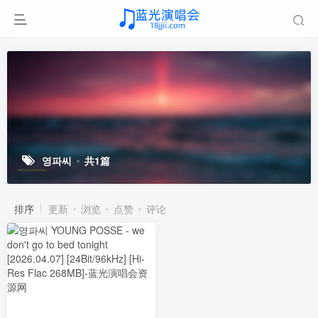
영파씨
共1篇
排序
更新
浏览
点赞
评论