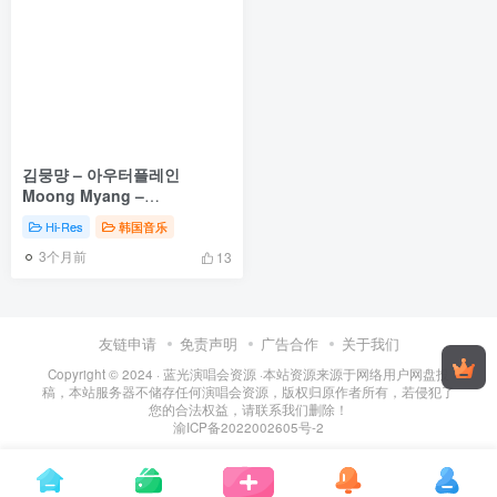
김뭉먕 – 아우터플레인
Moong Myang –
Outerplane OST
Hi-Res
韩国音乐
[2026.01.17] [24Bit/96kHz]
3个月前
[Hi-Res Flac 317MB]
13
友链申请
免责声明
广告合作
关于我们
Copyright © 2024 ·
蓝光演唱会资源
·
本站资源来源于网络用户网盘投
稿，本站服务器不储存任何演唱会资源，版权归原作者所有，若侵犯了
您的合法权益，请联系我们删除！
渝ICP备2022002605号-2