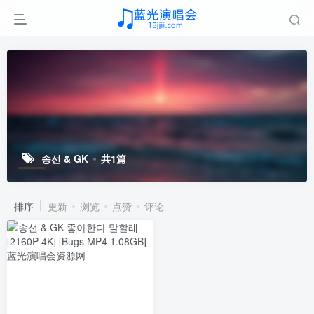
송선 & GK
共1篇
排序
更新
浏览
点赞
评论