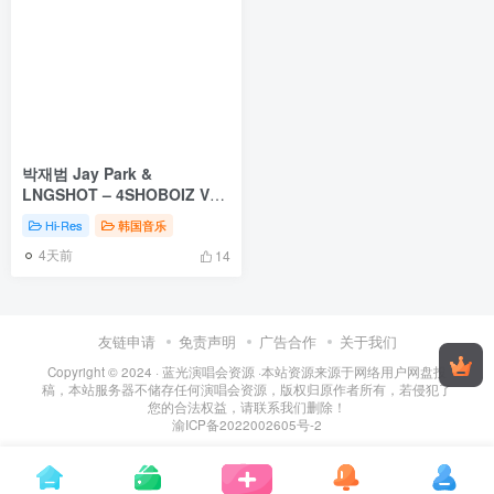
박재범 Jay Park &
LNGSHOT – 4SHOBOIZ Vol.
2 4SHOVILLE [2026.05.18]
Hi-Res
韩国音乐
[24Bit/96kHz] [Hi-Res Flac
4天前
493MB]
14
友链申请
免责声明
广告合作
关于我们
Copyright © 2024 ·
蓝光演唱会资源
·
本站资源来源于网络用户网盘投
稿，本站服务器不储存任何演唱会资源，版权归原作者所有，若侵犯了
您的合法权益，请联系我们删除！
渝ICP备2022002605号-2