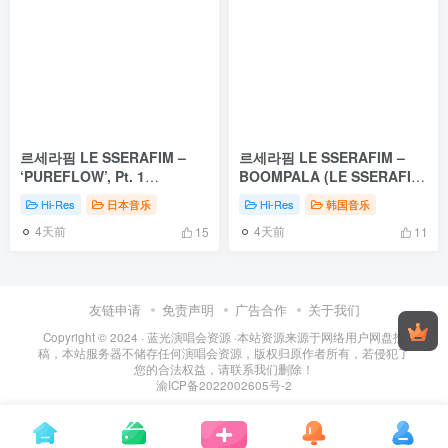
르세라핌 LE SSERAFIM –
르세라핌 LE SSERAFIM –
‘PUREFLOW’, Pt. 1
BOOMPALA (LE SSERAFIM
[2026.05.22] [24Bit/44.1kHz]
Packages) [2026.05.25]
Hi-Res
日本音乐
Hi-Res
韩国音乐
[Hi-Res Flac 316MB]
[24Bit/44.1kHz] [Hi-Res Flac
4天前
4天前
206MB]
15
11
友链申请
免责声明
广告合作
关于我们
Copyright © 2024 ·
蓝光演唱会资源
·
本站资源来源于网络用户网盘投
稿，本站服务器不储存任何演唱会资源，版权归原作者所有，若侵犯了
您的合法权益，请联系我们删除！
渝ICP备2022002605号-2