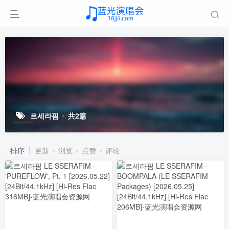
르세라핌
共2篇
排序
更新
浏览
点赞
评论