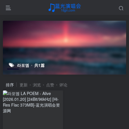
라포엠
共1篇
排序
更新
浏览
点赞
评论