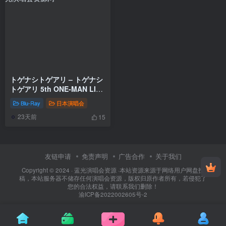
トゲナシトゲアリ – トゲナシ
トゲアリ 5th ONE-MAN LIVE
“鳴動の刻” TOGENASHI
Blu-Ray
日本演唱会
TOGEARI – TOGENASHI
23天前
TOGEARI 5th ONE-MAN
15
LIVE “Meido no Toki”
[2026.03.25] [BDMV
40.3GB]
友链申请
免责声明
广告合作
关于我们
Copyright © 2024 ·
蓝光演唱会资源
·
本站资源来源于网络用户网盘投
稿，本站服务器不储存任何演唱会资源，版权归原作者所有，若侵犯了
您的合法权益，请联系我们删除！
渝ICP备2022002605号-2