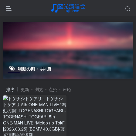
鳴動の刻
共1篇
排序
更新
浏览
点赞
评论