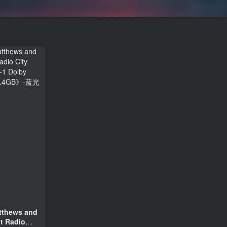
thews and
t Radio