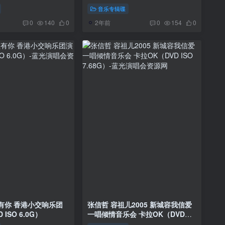
音乐专辑碟
2年前
0
140
0
0
154
0
有你 香港小交响乐团
张信哲 容祖儿2005 新城容我信爱
ISO 6.0G）
一唱倾情音乐会 卡拉OK（DVD
ISO 7.68G）