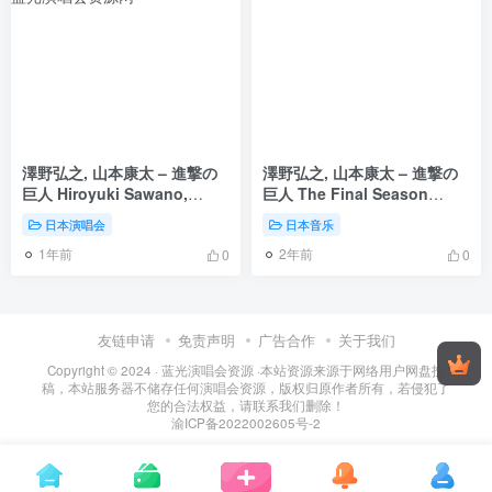
澤野弘之, 山本康太 – 進撃の
澤野弘之, 山本康太 – 進撃の
巨人 Hiroyuki Sawano,
巨人 The Final Season
KOHTA YAMAMOTO –
Original Sound Track
日本演唱会
日本音乐
Attack on Titan The Final
Complete Album 2024
1年前
2年前
Season Original
[24bit/96khz] [Hi-Res Flac
0
0
Soundtrack Complete
3.45GB]
Album 2024 3CD+1BD
[BDMV 24.1GB]
友链申请
免责声明
广告合作
关于我们
Copyright © 2024 ·
蓝光演唱会资源
·
本站资源来源于网络用户网盘投
稿，本站服务器不储存任何演唱会资源，版权归原作者所有，若侵犯了
您的合法权益，请联系我们删除！
渝ICP备2022002605号-2