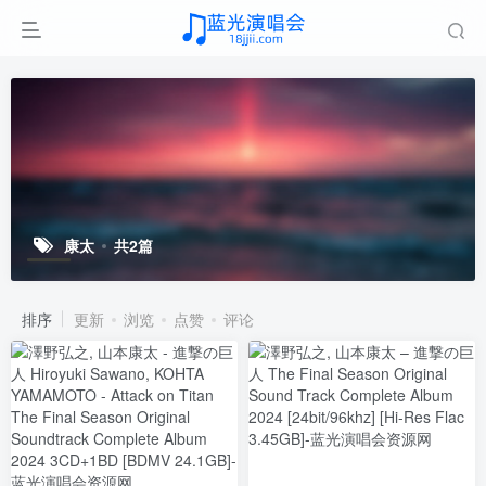
康太
共2篇
排序
更新
浏览
点赞
评论