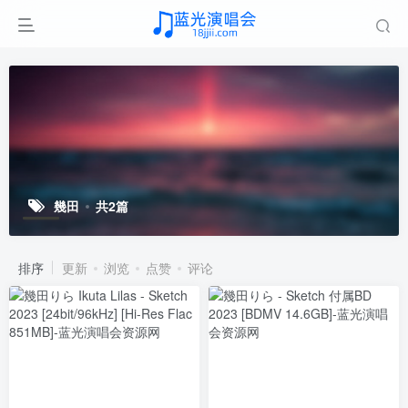
幾田
共2篇
排序
更新
浏览
点赞
评论