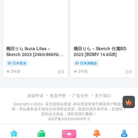
幾田りら Ikuta Lilas –
幾田りら – Sketch 付属BD
Sketch 2023 [24bit/96kHz]
2023 [BDMV 14.6GB]
[Hi-Res Flac 851MB]
日本音乐
日本演唱会
2年前
2年前
0
0
友链申请
免责声明
广告合作
关于我们
Copyright © 2024 ·
蓝光演唱会资源
·
本站资源来源于网络用户网盘投
稿，本站服务器不储存任何演唱会资源，版权归原作者所有，若侵犯了
您的合法权益，请联系我们删除！
渝ICP备2022002605号-2