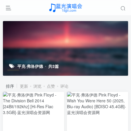
平克·弗洛伊德
共3篇
排序
更新
浏览
点赞
评论