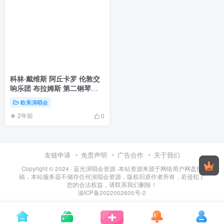
科林·戴维斯 阿丘卡罗 伦敦交
响乐团 布拉姆斯 第二钢琴协
奏曲 Brahms Piano
欧美演唱会
Concerto No 2 2009《BDMV
2年前
40.1G》
0
友链申请
免责声明
广告合作
关于我们
Copyright © 2024 ·
蓝光演唱会资源
·
本站资源来源于网络用户网盘投
稿，本站服务器不储存任何演唱会资源，版权归原作者所有，若侵犯了
您的合法权益，请联系我们删除！
渝ICP备2022002605号-2