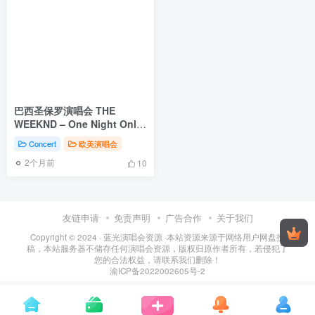
巴西圣保罗演唱会 THE
WEEKND – One Night Only
in Sao Paulo 2024 2160p
Concert
欧美演唱会
H265 [FEEDRip MKV
2个月前
28.6GB]
10
友链申请
免责声明
广告合作
关于我们
Copyright © 2024 ·
蓝光演唱会资源
·
本站资源来源于网络用户网盘投
稿，本站服务器不储存任何演唱会资源，版权归原作者所有，若侵犯了
您的合法权益，请联系我们删除！
渝ICP备2022002605号-2