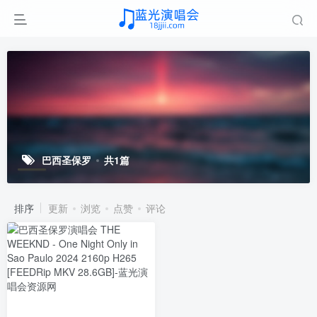
巴西圣保罗
共1篇
排序
更新
浏览
点赞
评论