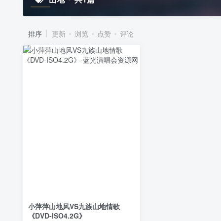
排序
更新
浏览
点赞
评论
小萍萍山地风VS九族山地情歌
《DVD-ISO4.2G》